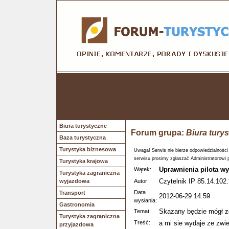
Biura turystyczne
Forum grupa:
Biura tury
Baza turystyczna
Turystyka biznesowa
Uwaga! Serwis nie bierze odpowiedzialności
serwisu prosimy zgłaszać Administratorowi 
Turystyka krajowa
Uprawnienia pilota wy
Wątek:
Turystyka zagraniczna
Czytelnik IP 85.14.102.
wyjazdowa
Autor:
Data
Transport
2012-06-29 14:59
wysłania:
Gastronomia
Skazany będzie mógł z
Temat:
Turystyka zagraniczna
Treść:
a mi sie wydaje ze zw
przyjazdowa