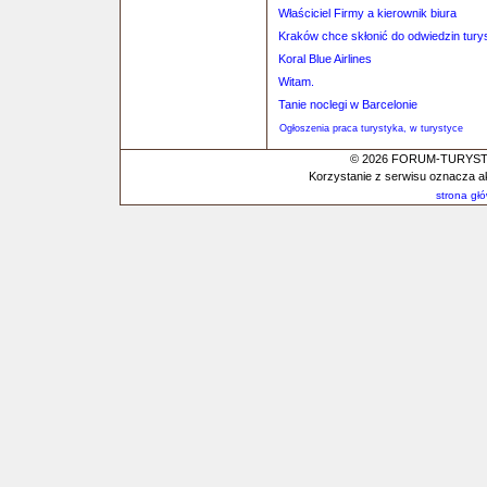
Właściciel Firmy a kierownik biura
Kraków chce skłonić do odwiedzin tury
Koral Blue Airlines
Witam.
Tanie noclegi w Barcelonie
Ogłoszenia praca turystyka, w turystyce
© 2026 FORUM-TURYSTYC
Korzystanie z serwisu oznacza a
strona gł