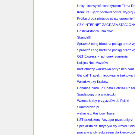
Unity Line wyróżnione tytułem Firma D
Konkurs Fly.pl: pochwal portal i wygraj
Krótka droga pilota do utraty uprawnień
CZY INTERNET ZAGRAZA STACJO
Hostel Aston w Krakowie
Skandal!!!
Sprawdź cenę biletu na pociąg przez 
Sprawdź cenę biletu na pociąg przez 
OLT Express - rachunek sumienia
Kolejna Noc Muzeów
bilet lotniczy warszawa paryz beauvais 
Gandalf Travel...niepowazne traktowanie
Wrocław czy Kraków
Canarias-biuro La Costa Hotels& Resor
Spada popyt na wycieczki
Wzrost liczby przyjazdów do Polski
Summerelse.pl
wakacje z Rainbow Tours
KST przełożony, Voyager przesunięty!
Specjalista ds. turystyki MyTravel Ziel
praca w angli- sukcesem dla kierowcó