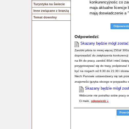
konkurencyjnośc co zaw
Turystyka na świecie
maja aktualne licencje 
Inne związane z branżą
mają doswiadczenie a " 
Temat dowolny
Odpowiedz
Odpowiedzi:
Skazany będzie mógł zostać
Zarobki pilota to mniej więcej 250zł/ 30
doprowadzić do zwiększenia konkurencji i
na 8h do pracy, zarobić 80zł i mieć świę
przygotowywać się do trasy, pośpieszać l
być na nogach od 6:30 do 21:30 i dostać 
Niech Panowie ustawodawcy się tak przeja
znajomości języka obcego w przypadku 
Skazany będzie mógł zost
Widocznie nie potrafisz sobie pracy o
Ci malo.
odpowiedz »
Powró