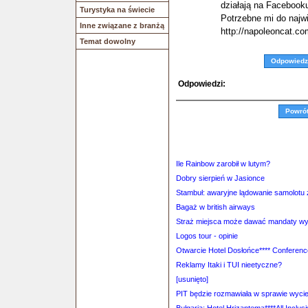
działają na Facebook
Turystyka na świecie
Potrzebne mi do najwi
Inne związane z branżą
http://napoleoncat.c
Temat dowolny
Odpowiedz
Odpowiedzi:
Powró
Ile Rainbow zarobił w lutym?
Dobry sierpień w Jasionce
Stambuł: awaryjne lądowanie samolotu 
Bagaż w british airways
Straż miejsca może dawać mandaty wy
Logos tour - opinie
Otwarcie Hotel Dosłońce**** Conferen
Reklamy Itaki i TUI nieetyczne?
[usunięto]
PIT będzie rozmawiała w sprawie wyci