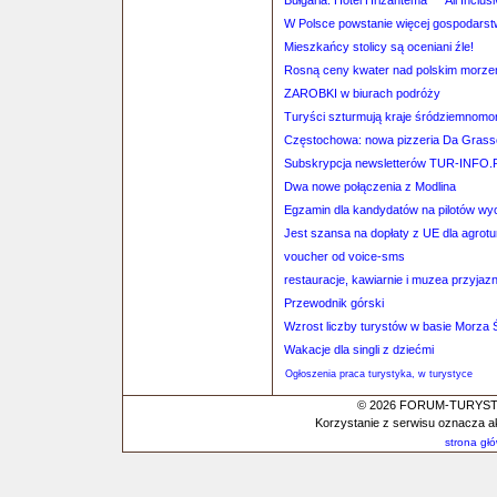
Bułgaria: Hotel Hrizantema****All Inclu
W Polsce powstanie więcej gospodarst
Mieszkańcy stolicy są oceniani źle!
Rosną ceny kwater nad polskim morz
ZAROBKI w biurach podróży
Turyści szturmują kraje śródziemnomo
Częstochowa: nowa pizzeria Da Grass
Subskrypcja newsletterów TUR-INFO.
Dwa nowe połączenia z Modlina
Egzamin dla kandydatów na pilotów wy
Jest szansa na dopłaty z UE dla agrotu
voucher od voice-sms
restauracje, kawiarnie i muzea przyjaz
Przewodnik górski
Wzrost liczby turystów w basie Morza
Wakacje dla singli z dziećmi
Ogłoszenia praca turystyka, w turystyce
© 2026 FORUM-TURYSTYC
Korzystanie z serwisu oznacza a
strona gł