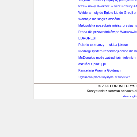
tczew nowy dworzec w sercu dziury A W
Wybieram się do Egiptu lub do Grecji pr
Wakacje dla singli z dziećmi
Małopolska poszukuje miejsc przyjazn
Praca dla przewodników po Warszawie
EUROREST
Polskie to znaczy ... słaba jakosc
Niedrogi system rezerwacji online dla ho
McDonalds może zatrudniać nieletnich
oszuści z plażuj.pl
Kancelaria Prawna Goldman
Ogłoszenia praca turystyka, w turystyce
© 2026 FORUM-TURYSTYC
Korzystanie z serwisu oznacza a
strona gł