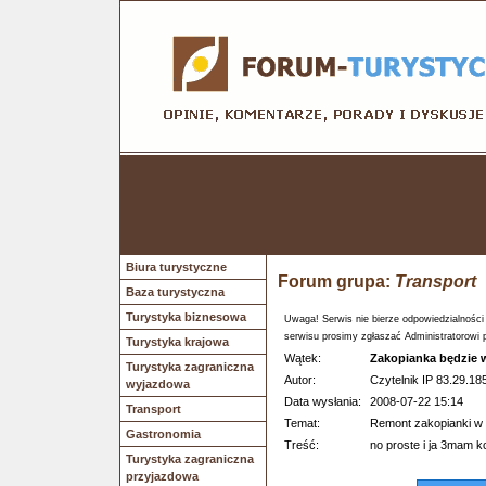
Biura turystyczne
Forum grupa:
Transport
Baza turystyczna
Turystyka biznesowa
Uwaga! Serwis nie bierze odpowiedzialności
serwisu prosimy zgłaszać Administratorowi 
Turystyka krajowa
Wątek:
Zakopianka będzie w
Turystyka zagraniczna
Autor:
Czytelnik IP 83.29.185
wyjazdowa
Data wysłania:
2008-07-22 15:14
Transport
Temat:
Remont zakopianki w 
Gastronomia
Treść:
no proste i ja 3mam kc
Turystyka zagraniczna
przyjazdowa