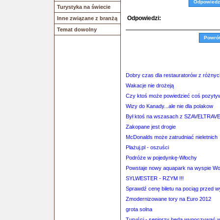
Odpowiedz
Turystyka na świecie
Odpowiedzi:
Inne związane z branżą
Temat dowolny
Powró
Dobry czas dla restauratorów z różnyc
Wakacje nie drożeją
Czy ktoś może powiedzieć coś pozyty
Wizy do Kanady...ale nie dla polakow
Był ktoś na wszasach z SZAVELTRAV
Zakopane jest drogie
McDonalds może zatrudniać nieletnich
Plażuj.pl - oszuści
Podróże w pojedynkę-Włochy
Powstaje nowy aquapark na wyspie Wo
SYLWESTER - RZYM !!!
Sprawdź cenę biletu na pociąg przed 
Zmodernizowane tory na Euro 2012
grota solna
Turyści - seniorzy będą wypoczywać w 