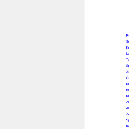
R
S
K
ka
T
S
J
Ce
K
Br
K
Z
A
Z
S
Ki