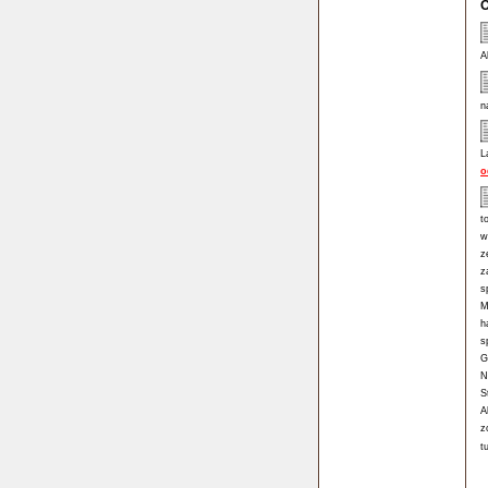
O
A
n
L
o
t
w
z
z
s
M
h
s
G
N
S
A
z
t