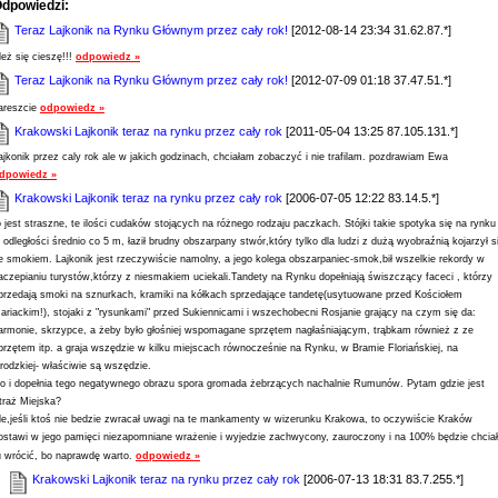
dpowiedzi:
Teraz Lajkonik na Rynku Głównym przez cały rok!
[2012-08-14 23:34 31.62.87.*]
leż się cieszę!!!
odpowiedz »
Teraz Lajkonik na Rynku Głównym przez cały rok!
[2012-07-09 01:18 37.47.51.*]
areszcie
odpowiedz »
Krakowski Lajkonik teraz na rynku przez cały rok
[2011-05-04 13:25 87.105.131.*]
ajkonik przez caly rok ale w jakich godzinach, chciałam zobaczyć i nie trafilam. pozdrawiam Ewa
dpowiedz »
Krakowski Lajkonik teraz na rynku przez cały rok
[2006-07-05 12:22 83.14.5.*]
o jest straszne, te ilości cudaków stojących na różnego rodzaju paczkach. Stójki takie spotyka się na rynku
 odległości średnio co 5 m, łaził brudny obszarpany stwór,który tylko dla ludzi z dużą wyobraźnią kojarzył s
e smokiem. Lajkonik jest rzeczywiście namolny, a jego kolega obszarpaniec-smok,bił wszelkie rekordy w
aczepianiu turystów,którzy z niesmakiem uciekali.Tandety na Rynku dopełniają świszczący faceci , którzy
przedają smoki na sznurkach, kramiki na kółkach sprzedające tandetę(usytuowane przed Kościołem
ariackim!), stojaki z "rysunkami" przed Sukiennicami i wszechobecni Rosjanie grający na czym się da:
armonie, skrzypce, a żeby było głośniej wspomagane sprzętem nagłaśniającym, trąbkam również z ze
przętem itp. a graja wszędzie w kilku miejscach równocześnie na Rynku, w Bramie Floriańskiej, na
rodzkiej- właściwie są wszędzie.
o i dopełnia tego negatywnego obrazu spora gromada żebrzących nachalnie Rumunów. Pytam gdzie jest
traż Miejska?
le,jeśli ktoś nie bedzie zwracał uwagi na te mankamenty w wizerunku Krakowa, to oczywiście Kraków
ostawi w jego pamięci niezapomniane wrażenie i wyjedzie zachwycony, zauroczony i na 100% będzie chciał
u wrócić, bo naprawdę warto.
odpowiedz »
Krakowski Lajkonik teraz na rynku przez cały rok
[2006-07-13 18:31 83.7.255.*]