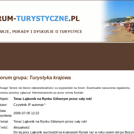
orum grupa:
Turystyka krajowa
Uwaga! Serwis nie bierze odpowiedzialności za wypowiedzi na forum. Ewentualne naruszenia regulaminu
serwisu prosimy zgłaszać Administratorowi po przez stronę Kontakt
Wątek:
Teraz Lajkonik na Rynku Głównym przez cały rok!
Autor:
Czytelnik IP automat.*
Data
2006-07-05 12:22
wysłania:
Temat:
Teraz Lajkonik na Rynku Głównym przez cały rok!
Treść:
Aktualność:
Do tej pory Lajkonik wychodził na krakowski Rynek raz w roku osiem dni po Boży