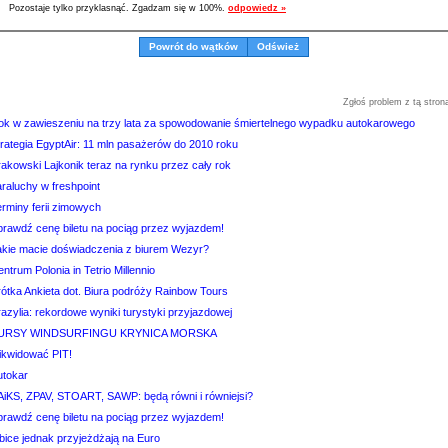
Pozostaje tylko przyklasnąć. Zgadzam się w 100%.
odpowiedz »
Powrót do wątków
Odśwież
Zgłoś problem z tą stron
ok w zawieszeniu na trzy lata za spowodowanie śmiertelnego wypadku autokarowego
trategia EgyptAir: 11 mln pasażerów do 2010 roku
rakowski Lajkonik teraz na rynku przez cały rok
raluchy w freshpoint
erminy ferii zimowych
prawdź cenę biletu na pociąg przez wyjazdem!
akie macie doświadczenia z biurem Wezyr?
ntrum Polonia in Tetrio Millennio
rótka Ankieta dot. Biura podróży Rainbow Tours
azylia: rekordowe wyniki turystyki przyjazdowej
URSY WINDSURFINGU KRYNICA MORSKA
likwidować PIT!
utokar
AiKS, ZPAV, STOART, SAWP: będą równi i równiejsi?
prawdź cenę biletu na pociąg przez wyjazdem!
bice jednak przyjeżdżają na Euro