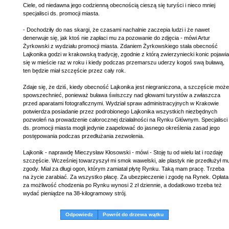
Ciele, od niedawna jego codzienną obecnością cieszą się turyści i nieco mniej
specjalisci ds. promocji miasta.
- Dochodziły do nas skargi, że czasami nachalnie zaczepia ludzi i że nawet
denerwuje się, jak ktoś nie zapłaci mu za pozowanie do zdjęcia - mówi Artur
Żyrkowski z wydziału promocji miasta. Zdaniem Żyrkowskiego stała obecność
Lajkonika godzi w krakowską tradycję, zgodnie z którą zwierzyniecki konic pojawia
się w mieście raz w roku i kiedy podczas przemarszu uderzy kogoś swą buławą,
ten będzie miał szczęście przez cały rok.
Zdaje się, że dziś, kiedy obecność Lajkonika jest niegraniczona, a szczęście może
spowszechnieć, ponieważ buława świszczy nad głowami turystów a zwłaszcza
przed aparatami fotograficznymi. Wydział spraw administracyjnych w Krakowie
potwierdza posiadanie przez podrobionego Lajkonika wszystkich niezbędnych
pozwoleń na prowadzenie całorocznej działalności na Rynku Głównym. Specjalisci
ds. promocji miasta mogli jedynie zaapelować do jasnego określenia zasad jego
postępowania podczas przedłużania zezwolenia.
Lajkonik - naprawdę Mieczysław Kłosowski - mówi - Stoję tu od wielu lat i rozdaję
szczęście. Wcześniej towarzyszył mi smok wawelski, ale plastyk nie przedłużył m
zgody. Miał za długi ogon, którym zamiatał płytę Rynku. Taką mam pracę. Trzeba
na życie zarabiać. Za wszystko płacę. Za ubezpieczenie i zgodę na Rynek. Opłata
za możliwość chodzenia po Rynku wynosi 2 zł dziennie, a dodatkowo trzeba też
wydać pieniądze na 38-kilogramowy strój.
Odpowiedz
Powrót do drzewa wątku