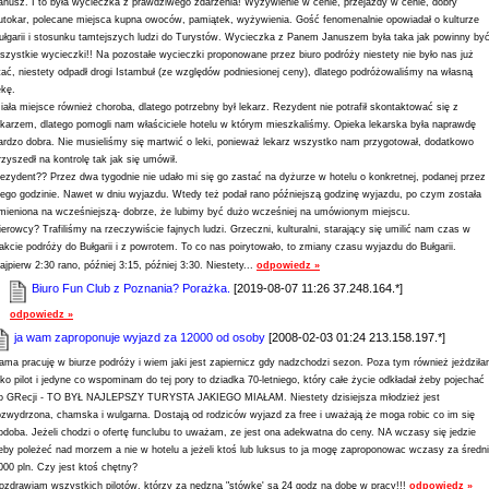
anusz. I to była wycieczka z prawdziwego zdarzenia! Wyżywienie w cenie, przejazdy w cenie, dobry
utokar, polecane miejsca kupna owoców, pamiątek, wyżywienia. Gość fenomenalnie opowiadał o kulturze
ułgarii i stosunku tamtejszych ludzi do Turystów. Wycieczka z Panem Januszem była taka jak powinny by
szystkie wycieczki!! Na pozostałe wycieczki proponowane przez biuro podróży niestety nie było nas już
tać, niestety odpadł drogi Istambuł (ze względów podniesionej ceny), dlatego podróżowaliśmy na własną
ękę.
iała miejsce również choroba, dlatego potrzebny był lekarz. Rezydent nie potrafił skontaktować się z
ekarzem, dlatego pomogli nam właściciele hotelu w którym mieszkaliśmy. Opieka lekarska była naprawdę
ardzo dobra. Nie musieliśmy się martwić o leki, ponieważ lekarz wszystko nam przygotował, dodatkowo
rzyszedł na kontrolę tak jak się umówił.
ezydent?? Przez dwa tygodnie nie udało mi się go zastać na dyżurze w hotelu o konkretnej, podanej przez
iego godzinie. Nawet w dniu wyjazdu. Wtedy też podał rano późniejszą godzinę wyjazdu, po czym została
mieniona na wcześniejszą- dobrze, że lubimy być dużo wcześniej na umówionym miejscu.
ierowcy? Trafiliśmy na rzeczywiście fajnych ludzi. Grzeczni, kulturalni, starający się umilić nam czas w
rakcie podróży do Bułgarii i z powrotem. To co nas poirytowało, to zmiany czasu wyjazdu do Bułgarii.
ajpierw 2:30 rano, później 3:15, później 3:30. Niestety...
odpowiedz »
Biuro Fun Club z Poznania? Porażka.
[2019-08-07 11:26 37.248.164.*]
odpowiedz »
ja wam zaproponuje wyjazd za 12000 od osoby
[2008-02-03 01:24 213.158.197.*]
ama pracuję w biurze podróży i wiem jaki jest zapiernicz gdy nadzchodzi sezon. Poza tym również jeżdził
ako pilot i jedyne co wspominam do tej pory to dziadka 70-letniego, który całe życie odkładał żeby pojechać
o GRecji - TO BYŁ NAJLEPSZY TURYSTA JAKIEGO MIAŁAM. Niestety dzisiejsza młodzież jest
ozwydrzona, chamska i wulgarna. Dostają od rodziców wyjazd za free i uważają że moga robic co im się
odoba. Jeżeli chodzi o ofertę funclubu to uważam, ze jest ona adekwatna do ceny. NA wczasy się jedzie
eby poleżeć nad morzem a nie w hotelu a jeżeli ktoś lub luksus to ja mogę zaproponowac wczasy za średn
000 pln. Czy jest ktoś chętny?
ozdrawiam wszystkich pilotów, którzy za nędzną "stówkę' są 24 godz na dobę w pracy!!!
odpowiedz »