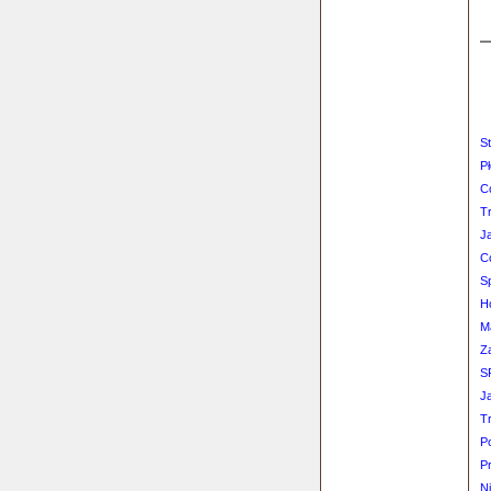
S
P
C
Tr
J
C
S
H
M
Z
S
J
T
Po
P
Ni