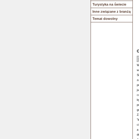
Turystyka na świecie
Inne związane z branżą
Temat dowolny
O
W
w
S
z
p
j
c
b
p
g
Z
"
c
a
d