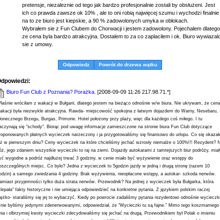
pretensje, niezaleznie od tego jak bardzo profesjonalnie zostali by obsłużeni. Jest
ich co prawda zawsze ok 10% , ale to oni robią najwięcej szumu i wychodzi finalnie
na to ze biuro jest kiepskie, a 90 % zadowolonych umyka w obłokach.
Wybrałem sie z Fun Clubem do Chorwacji i jestem zadowolony. Pojechalem dlatego
ze cena byla bardzo atrakcyjna. Dostalem to za co zaplacilem i ok. Biuro wywiazal
sie z umowy.
Odpowiedz
Powrót do drzewa wątku
dpowiedzi:
Biuro Fun Club z Poznania? Porażka.
[2008-09-09 11:26 217.98.71.*]
łaśnie wróciłam z wakacji w Bułgarii, dlatego jestem na bieżąco odnośnie w/w biura. Nie ukrywam, że cen
akacji była niezwykle atrakcyjna. Rawda- miejscowość spokojna z łatwym dojazdem do Warny, Nesebaru,
łonecznego Brzegu, Burgas, Primorie. Hotel położony przy plaży, więc dla każdego coś miłego. I tu
aczynają się "schody". Biorąc pod uwagę informacje zamieszczone na stronie biura Fun Club dotyczące
roponowanych płatnych wycieczek narzeczony i ja przygotowaliśmy się finansowo do urlopu. Co się okazał
uż w pierwszym dniu? Ceny wycieczek na które chcieliśmy jechać wzrosły niemalże o 100%!!! Rezydent? 
óż, jego zdaniem wszystkie wycieczki to raj na ziemi. Dojazdy autokarami z tamtejszych biur podróży, miał
yć wygodne a podróż najdłużej trwać 3 godziny, w cenie miało być wyżywienie oraz wstępy do
oszczególnych miejsc. Co było? Jedna z wycieczek to 5godzin jazdy w jedną i drugą stronę (razem 10
odzin) a samego zwiedzania 4 godziny. Brak wyżywienia, nieopłacone wstępy, a autokar- szkoda nerwów.
amiast przyjemności tylko duża strata nerwów. Przewodnik? Na jednej z wycieczek była Bułgarka, która
klepała" fakty historyczne i nie umiejąca odpowiedzieć na konkretne pytania. Z językiem polskim raczej
iężko- staraliśmy się jej to wybaczyć. Kiedy po powrocie zadaliśmy pytania rezydentowi odnośnie wycieczki
 nie byliśmy jedynymi zdenerwowanymi, odpowiedział, że "Wycieczki tu są fajne." Mimo tego koszmarnego
nia i olbrzymiej kwoty wycieczki zdecydowaliśmy się jechać na drugą. Przewodnikiem był Polak o imieniu