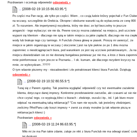
Pozdrawiam i oczekuję odpowiedzi
odpowiedz »
...
[2008-02-19 10:15 86.63.95.*]
Po części ma Pan rację, ale tylko po części. Wiem , co czują ludzie którzy pojechali z Fun Club
na wczasy, szczególnie do Orebicia. Okropne i obskurne warunki są do wybaczenia ze cenę 800
zł. To rozumiem. Ale impertynencji rezydenta, który nie dosc ze był bezczelny to jeszcze
arogancki - tego wybaczyc sie nie da. Pewne rzeczy mozna załatwiać na miejscu, jesli uczciwie
wyjasni się klientom - dlaczego nie spią w takim miejscu za jakie zapłacili, dlaczego nie ma ciepłe
wody lub brakuje tego czy tamtego. A Funclub chowa głowę w piasek. Proszę mi uwierzyć, że
miejsce w jakim organizują te wczasy ( otoczenie ) jest na tyle piekne ze po 1 dniu mozna
zapomniec o nieodciągnięciach biura, pod warunkiem ze jest się uczciwie potraktowanym.. Ja na
miejscu dowiedzialam sie ze nie dostanę bungalowa poniewaz juz nie ma, a ktos z biura zapomni
mnie poinformowac o tym jescze w Poznaniu... I ok. kumam, ale dlaczego rezydent krzyczy na
mnie, ze wybrzydzam..?????
O tym wlasnie piszemy my - niezadowoleni i zle potraktowani klienci biura Funclub. Dziękuję
odpowiedz »
...
[2008-02-19 10:32 80.55.9.*]
Tutaj się z Panem zgodzę. Tak powinna wyglądać odpowiedź czy też ewentualne zażalenie
klienta, dotyczące danej imprezy. Konkretne przedstawienie zarzutów, ale czasami aż sie nie
chce czytać tego, co wypisują klinci o biurach - złodzieje, oszuści itp., itd. I jak biuro moze
odpisać na ewentualną taką reklamację? "Cos nam nie wyszło, tak jesteśmy złodziejami,
zwócimy PAni/Panu cały koszt imprezy + zwrot za straty moralne (a tak własnie piszą w
reklamacjach klienci )
Pozdrawiam
odpowiedz »
...
[2008-02-19 11:24 86.63.95.*]
Miło mi że ma Pan takie zdanie, zaluje ze nikt z biura Funclub nie ma odwagi stawić czoł
tej dyskusji,