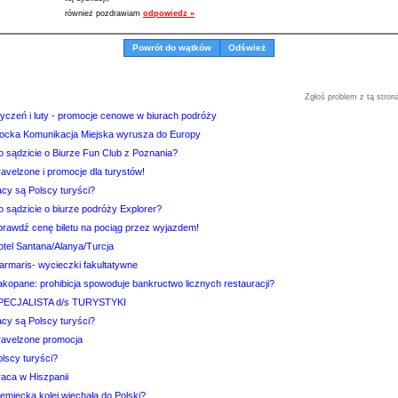
również pozdrawiam
odpowiedz »
Powrót do wątków
Odśwież
Zgłoś problem z tą stron
tyczeń i luty - promocje cenowe w biurach podróży
łocka Komunikacja Miejska wyrusza do Europy
o sądzicie o Biurze Fun Club z Poznania?
avelzone i promocje dla turystów!
acy są Polscy turyści?
o sądzicie o biurze podróży Explorer?
prawdź cenę biletu na pociąg przez wyjazdem!
otel Santana/Alanya/Turcja
armaris- wycieczki fakultatywne
akopane: prohibicja spowoduje bankructwo licznych restauracji?
PECJALISTA d/s TURYSTYKI
acy są Polscy turyści?
ravelzone promocja
lscy turyści?
raca w Hiszpanii
emiecka kolej wjechała do Polski?