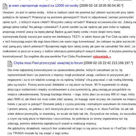
ja wam zaproponuje wyjazd za 12000 od osoby
[2008-02-18 18:05 80.54.90.*]
Uważam ,że jest to opinia osoby , która w żadnym razie nie powinna być pilotem wycieczek przy takim
podejściu do sprawy!!! Propozycja na poziomie gimnazjum!!! Grunt to odpyskować zamiast przemyśleć
opinie tych , z których macie chleb!!! Wszystko zależy od ludzi!! Wakacje wczasowiczów też. Zależą na
jakiego pilota trafią!! Na jakiego człowieka!!! A jeżeli zarobki są tak nędzne jak pani mówi to najlepiej
proponuję zmienić pracę na lepiej płatną! Będzie ją pani lepiej ceniła i może dzięki temu lepiej
wykonywała.Każdy turysta jest ważny-ten biedniejszy TEŻ!!!- w takim biurze jak Fun Club są takie ceny 
z nich korzystają ważni dla tego biura klienci,nie warto tego komentować ,bo ciekawe na jakie wycieczki
stać panią przy takich poborach? Bynajmniej nigdy bym takiej osoby jak pani nie zatrudniła! Nie dość ,że
malkontent to jeszcze w pracy z ludźmi odstrasza potencjalnych nowych klientów...A krytyka powinna b
konstruktywna!! Szczególnie dla pracowników Fun Clubu.Pozdrawiam!
odpowiedz »
Chyba musi Pani przeczytać uważniej to forum
[2008-02-18 22:42 213.158.197.*]
Dla mnie najbardziej konstruktywne sa sprawozdania pilotów, których zatrudniam po to, by
reprezentowali biuro i po powrocie z imprezy mogli przekazać uwagi, zarówno te pozytywne jak i
negatywne i za to ich właśnie szanuję że za nędzną "stówkę" chcą pracować z tak trudną klientelą
jaka są turyści. Proszę przeczytać dokładnie co się pisze na forum. 90 % wypowiedzi to skargi
dotyczące rozbieżności między oczekiwaniami a rzeczywistością, jaką zastają po przyjeździe na
miejsce zakwaterowania. Szanuję każdego klienta - i tego, który płaci za wczasy 800 zł i tego, który
płaci 5000 zł, ale klient też musi sobie zdać sprawę, że kupując tanie wczasy nie zastanie na miejsc
hotelu z jacuzzi w pokoju!!! Dostanie pokój z czysta pościelą i normalnymi warunkami do mieszkania
I jestem pewna, ze połowa z nich skorzysta jeszcze nie raz z usług m.in. biura FunClub, bo jak tak
sobie dobrze przemyślą, to stwierdzą, że wcale nie było tak żle. Oczywiście nie mówię, że wszystko
o czym się tutaj pisze to kłamstwa i oszczerstwa, bo potknięcia ze strony organizatora też się
zdarzają, pomimo dołożenia największych starań w realizację imprezy.
Ale gdybyśmy działalnośc naszych biur uzalezniali od tego co się pisze na forum to i FunClub i Orbis
czy TRIADA musiało by się zwijać z tego rynku.