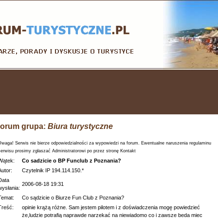
orum grupa:
Biura turystyczne
Uwaga! Serwis nie bierze odpowiedzialności za wypowiedzi na forum. Ewentualne naruszenia regulaminu
serwisu prosimy zgłaszać Administratorowi po przez stronę Kontakt
Wątek:
Co sadzicie o BP Funclub z Poznania?
Autor:
Czytelnik IP 194.114.150.*
Data
2006-08-18 19:31
wysłania:
Temat:
Co sądzicie o Biurze Fun Club z Poznania?
Treść:
opinie krążą różne. Sam jestem pilotem i z doświadczenia mogę powiedzieć
że,ludzie potrafią naprawde narzekać na niewiadomo co i zawsze beda miec