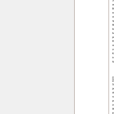
J
a
B
w
s
r
M
l
b
p
R
n
z
K
t
N
S
j
d
r
p
ż
9
P