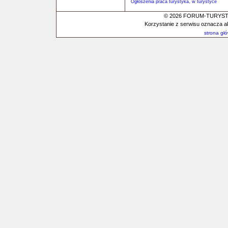
Ogłoszenia praca turystyka, w turystyce
© 2026 FORUM-TURYSTYC
Korzystanie z serwisu oznacza a
strona gł