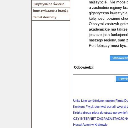
najszybciej. Nie moge p
Turystyka na świecie
a zachodnie regiony kra
Inne związane z branżą
gigantyczna inwestycje
Temat dowolny
kolejnosci powinno cho
Olbrzymi zastrzyk gotow
akademickie ma takrze 
jeszcze jaka funkcjonal
naszego regiony, sam z
Port lotniczy musi byc
Odpowiedz
Odpowiedzi:
Powró
Unity Line wyróżnione tytułem Firma D
Konkurs Fly.pl: pochwal portal i wygraj
Krótka droga pilota do utraty uprawnień
CZY INTERNET ZAGRAZA STACJO
Hostel Aston w Krakowie