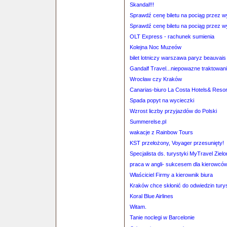
Skandal!!!
Sprawdź cenę biletu na pociąg przez 
Sprawdź cenę biletu na pociąg przez 
OLT Express - rachunek sumienia
Kolejna Noc Muzeów
bilet lotniczy warszawa paryz beauvais 
Gandalf Travel...niepowazne traktowanie
Wrocław czy Kraków
Canarias-biuro La Costa Hotels& Resor
Spada popyt na wycieczki
Wzrost liczby przyjazdów do Polski
Summerelse.pl
wakacje z Rainbow Tours
KST przełożony, Voyager przesunięty!
Specjalista ds. turystyki MyTravel Ziel
praca w angli- sukcesem dla kierowcó
Właściciel Firmy a kierownik biura
Kraków chce skłonić do odwiedzin tury
Koral Blue Airlines
Witam.
Tanie noclegi w Barcelonie