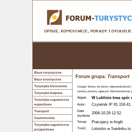
Biura turystyczne
Forum grupa:
Transport
Baza turystyczna
Turystyka biznesowa
Uwaga! Serwis nie bierze odpowiedzialności
serwisu prosimy zgłaszać Administratorowi 
Turystyka krajowa
W Lublinie trwa spór 
Wątek:
Turystyka zagraniczna
Czytelnik IP 81.159.41.
wyjazdowa
Autor:
Data
Transport
2006-10-29 12:52
wysłania:
Gastronomia
Pracujacy w Anglii
Temat:
Turystyka zagraniczna
Treść:
Lotnisko w Swidniku to 
przyjazdowa