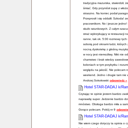
tradycyjna mazurska, stwierdził, ż
śmiać. Gdy przyniósł zupę z włożo
straszno. Na koniec podał paragon
Przeprosił i się oddalił. Szkoda! 
pracownikom. No i jeszcze jedno! 
służb ratunkowych. Z całym szacu
straż wykrzykujący w restauracji 
ranne, tak ok. 5:00 rozmowy tych 
sobotę,pod oknami ludzi, których
nocną dyskotekę z głośną muzyką 
w nocy jest niemożliwy. Nikt nie od
chamstwo i brak wiedzy zawodowej 
koloniach w tym przybytku i rozumi
względu na jakość. Nie polecam n
weekend. Jedno i drugie tam nie w
Andrzej Sokołowski
odpowiedz »
Hotel STAR-DADAJ k/Ra
Czytając te opinie jestem bardzo zas
naprawdę super. Jedzenie bardzo dob
mnóstwo. Obsługa bardzo miła a sama
Gorąco polecam. Pokój nr 9
odpowie
Hotel STAR-DADAJ k/Ra
Nie wiem czego dotyczy ta opinia o cz