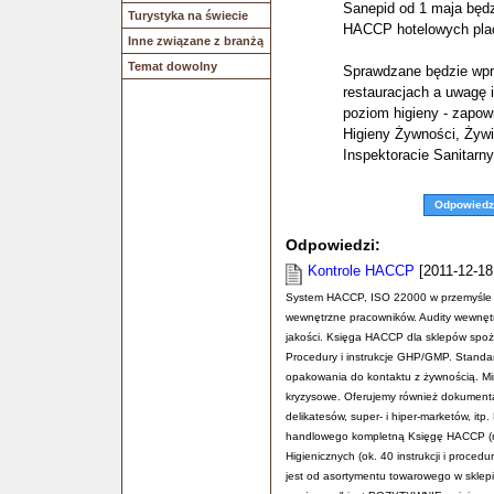
Sanepid od 1 maja będz
Turystyka na świecie
HACCP hotelowych pla
Inne związane z branżą
Temat dowolny
Sprawdzane będzie wp
restauracjach a uwagę 
poziom higieny - zapow
Higieny Żywności, Żyw
Inspektoracie Sanitarn
Odpowiedz
Odpowiedzi:
Kontrole HACCP
[2011-12-18
System HACCP, ISO 22000 w przemyśle s
wewnętrzne pracowników. Audity wewnętr
jakości. Księga HACCP dla sklepów spoż
Procedury i instrukcje GHP/GMP. Standa
opakowania do kontaktu z żywnością. Min
kryzysowe. Oferujemy również dokumen
delikatesów, super- i hiper-marketów, i
handlowego kompletną Księgę HACCP (n
Higienicznych (ok. 40 instrukcji i proce
jest od asortymentu towarowego w sklepi