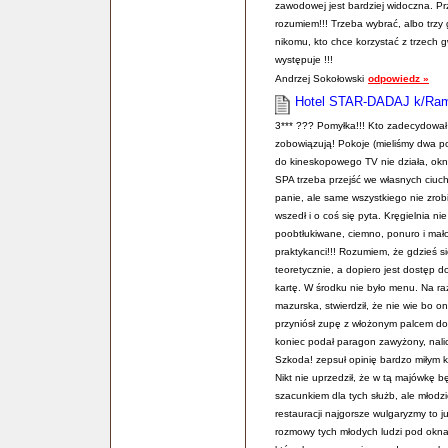
zawodowej jest bardziej widoczna. Prz
rozumiem!!! Trzeba wybrać, albo trzy 
nikomu, kto chce korzystać z trzech 
występuje !!!
Andrzej Sokołowski
odpowiedz »
Hotel STAR-DADAJ k/Ra
3*** ??? Pomyłka!!! Kto zadecydował
zobowiązują! Pokoje (mieliśmy dwa po
do kineskopowego TV nie działa, okno
SPA trzeba przejść we własnych ciuc
panie, ale same wszystkiego nie zro
wszedł i o coś się pyta. Kręgielnia ni
poobtłukiwane, ciemno, ponuro i mało
praktykanci!!! Rozumiem, że gdzieś 
teoretycznie, a dopiero jest dostęp d
kartę. W środku nie było menu. Na raz
mazurska, stwierdził, że nie wie bo o
przyniósł zupę z włożonym palcem do 
koniec podał paragon zawyżony, nalicza
Szkoda! zepsuł opinię bardzo miłym k
Nikt nie uprzedził, że w tą majówkę b
szacunkiem dla tych służb, ale młodz
restauracji najgorsze wulgaryzmy to j
rozmowy tych młodych ludzi pod oknam