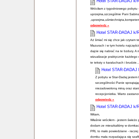
Hotel STAR-DADAJ k/
Wróciłam z tygodniowego pobytu 
uprzejma,szczególnie Pani Sabina
,uprzejma,uśmiechnięta,kompeten
odpowiedz »
Hotel STAR-DADAJ k/
Aż śmiać mi się chce jak czytam t
Mazurach i w tym hotelu najczęści
dajcie się nabrać na te bzdury. A
wizualizacje praktycznie każdego 
te teksty o karaluchach i brudzie...
Hotel STAR-DADAJ
Z pobytu w Star-Dadaj jestem
szczególności Panie sprzątając
niezadowoloną miną oraz star
recepcjonistka. Warto zastano
odpowiedz »
Hotel STAR-DADAJ k/
Witam,
Właśnie wróciłem - jestem świeżo
dodam ze mieszkaliśmy w domkach
PRL to mało powiedziane - raczej
domku mała rozpadająca się szaf