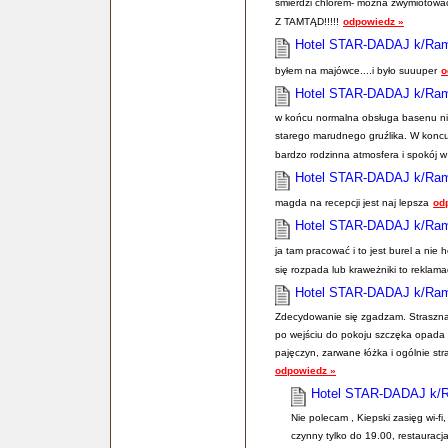
śmierdzi chlorem- można zwymiotować!
Z TAMTĄD!!!!!
odpowiedz »
Hotel STAR-DADAJ k/Ra
byłem na majówce....i było suuuper
o
Hotel STAR-DADAJ k/Ra
w końcu normalna obsługa basenu nie 
starego marudnego gruźlika. W koncu 
bardzo rodzinna atmosfera i spokój w
Hotel STAR-DADAJ k/Ra
magda na recepcji jest naj lepsza
od
Hotel STAR-DADAJ k/Ra
ja tam pracować i to jest burel a nie
się rozpada lub kraweżniki to reklam
Hotel STAR-DADAJ k/Ra
Zdecydowanie się zgadzam. Straszna
po wejściu do pokoju szczęka opada 
pajęczyn, zarwane łóżka i ogólnie str
odpowiedz »
Hotel STAR-DADAJ k/
Nie polecam , Kiepski zasięg wi-fi,
czynny tylko do 19.00, restauracja