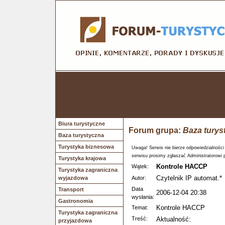
Biura turystyczne
Forum grupa:
Baza turys
Baza turystyczna
Turystyka biznesowa
Uwaga! Serwis nie bierze odpowiedzialności
serwisu prosimy zgłaszać Administratorowi 
Turystyka krajowa
Kontrole HACCP
Wątek:
Turystyka zagraniczna
Czytelnik IP automat.*
wyjazdowa
Autor:
Data
Transport
2006-12-04 20:38
wysłania:
Gastronomia
Kontrole HACCP
Temat:
Turystyka zagraniczna
Treść:
Aktualność:
przyjazdowa