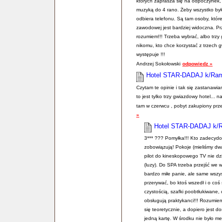
których zaprasza się na odpoczynek,
muzyką do 4 rano. Żeby wszystko było 
odbiera telefonu. Są tam osoby, które
zawodowej jest bardziej widoczna. Prz
rozumiem!!! Trzeba wybrać, albo trzy 
nikomu, kto chce korzystać z trzech 
występuje !!!
Andrzej Sokołowski
odpowiedz »
Hotel STAR-DADAJ k/Ra
Czytam te opinie i tak się zastanawia
to jest tylko trzy gwiazdowy hotel...
tam w czerwcu , pobyt zakupiony prze
»
Hotel STAR-DADAJ k/
3*** ??? Pomyłka!!! Kto zadecydo
zobowiązują! Pokoje (mieliśmy dw
pilot do kineskopowego TV nie dzi
(luzy). Do SPA trzeba przejść we 
bardzo miłe panie, ale same wszy
przerywać, bo ktoś wszedł i o coś 
czystością, szafki poobtłukiwane,
obsługują praktykanci!!! Rozumie
się teoretycznie, a dopiero jest 
jedną kartę. W środku nie było me