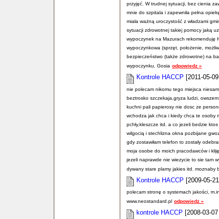
przyjęć. W trudnej sytuacji, bez cienia 
mnie do szpitala i zapewniła pełna opiekę
miała ważną uroczystość z władzami gmin
sytuacji zdrowotnej takiej pomocy jaką u
wypoczynek na Mazurach rekomenduję Ho
wypoczynkowa (sprzęt, położenie, możliwo
bezpieczeństwo (także zdrowotne) na ba
wypoczynku, Gosia
odpowiedz »
Kontrole HACCP
[2011-05-09
nie polecam nikomu tego miejsca niesamow
beztrosko szczekaja,gryza ludzi, owszem
kuchni pali papierosy nie dosc ze person
wchodza jak chca i kiedy chca te osoby m
pchły,kleszcze itd. a co jezeli bedzie kto
wilgocią i stechlizna okna pozbijane gw
gdy zostawiłam telefon to zostały odeb
moja osobe do moich pracodawców i kliję
jezeli naprawde nie wiezycie to sie tam 
dywany stare plamy jakies itd. moznaby 
Kontrole HACCP
[2009-05-21
polecam stronę o systemach jakości, m.
www.neostandard.pl
odpowiedz »
kontrole HACCP
[2008-03-07 