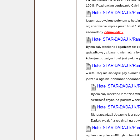
100%. Pozdrawiam serdecznie Cały ho
Hotel STAR-DADAJ k/Ra
jestem zadowolony pobytem w hotelu S
organizowanie imprez przez hotel 1 
zadowolony
odpowiedz »
Hotel STAR-DADAJ k/Ra
Byłem cały weekend i zgadzam sie z ni
gwiazdkowy , z basenu nie można był
kolonijne,po zatym hotel jest pięknie 
Hotel STAR-DADAJ k/Ra
w retauracji nie siedajcie pzy oknac
jedzenia ogolnie dnnnnnnnnooooooo
Hotel STAR-DADAJ k/
Byłem cały weekend z rodziną,wszy
siedziałeś chyba na polskim w szk
Hotel STAR-DADAJ k/
Nie przesadzaj! Jedzenie jest sup
Dadaju tydzień z rodziną i na pew
Hotel STAR-DADAJ k/Ra
ogólnie nie polecam!!!! byłam tam kil