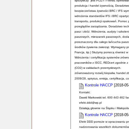
spożywczy" jest POZYTYWNIE opiniowana 
produkcja i handel żywnością. Doradztwo 
bezpieczeństwa żywności BRC / IFS wym
wdrożenia standardów IFS i BRC opartych
transportu, produkcji opakowań. Pomoc 
przeglądów zarządzania. Doradztwo tech
pasz i zbóż. Wdrożenia, audyty i szkole
paszowych, mieszanek paszowych, dodat
przeznaczony dla całego łańcucha paszo
środków żywienia zwierząt. Wymagany pr
Francja, itp.) Służymy pomocą również w tr
Wdrożenia i certyfikacja systemów zrówn
pracowników z ISCC, REDcert zgodnie z 
(CO2) w zakładach przemysłowych.
zrównoważony rozwój biopaliw, handel zb
2009/28, spirytus, emisja, certyfikacja,
Kontrole HACCP
[2018-05-
Kontakt:
Dawid Markowski tel. 600 443 462 fa
efekt.ddd@wp.pl
Działają głownie na Śląsku i Małopol
Kontrole HACCP
[2018-05-
Efekt DDD pomoże w opracowaniu pro
nadzorowania wszelkich dokumentów