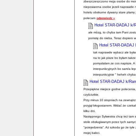
zbeszczeszczono moja osobe do moich 
niepowarzna osobe jezeli naprawde ni
hotelu obskurne dywany stare plamy j
polecam
odpowiedz »
Hotel STAR-DADAJ k/
ale mózg, to chyba tam Pani zostaw
pomstę do nieba. Teraz dopiero 
Hotel STAR-DADAJ
tak naprawde wybacz ale byłam
na to jak pisze bo byłam takz
pomyslalam ze cos napisze. A 
interpunkcyjnych bo sam/a leps
interpunkcyjnie " heheh chyba
Hotel STAR-DADAJ k/Ra
Przepiękne miejsce godne polecenia, 
czyściutkie.
Przy minus 10 stopniach na zewnątrz
przyjął błogostanem. Widać że czek
kilku dni.
Następnego Sylwestra chcę też tam sp
stole obsługiwanym przez tych samyc
"przejedzenia". Aż szkoda go że tyle z
mojej babci.