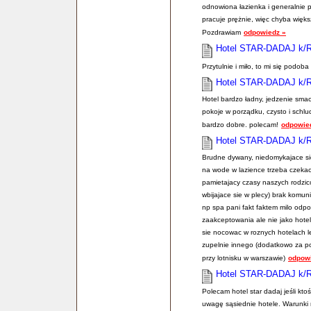
odnowiona łazienka i generalnie 
pracuje prężnie, więc chyba więks
Pozdrawiam
odpowiedz »
Hotel STAR-DADAJ k/
Przytulnie i miło, to mi się podoba
Hotel STAR-DADAJ k/
Hotel bardzo ładny, jedzenie smac
pokoje w porządku, czysto i schlu
bardzo dobre. polecam!
odpowie
Hotel STAR-DADAJ k/
Brudne dywany, niedomykajace si
na wode w lazience trzeba czekac
pamietajacy czasy naszych rodzico
wbijajace sie w plecy) brak komunik
np spa pani fakt faktem milo odp
zaakceptowania ale nie jako hote
sie nocowac w roznych hotelach l
zupelnie innego (dodatkowo za 
przy lotnisku w warszawie)
odpow
Hotel STAR-DADAJ k/
Polecam hotel star dadaj jeśli kto
uwagę sąsiednie hotele. Warunki