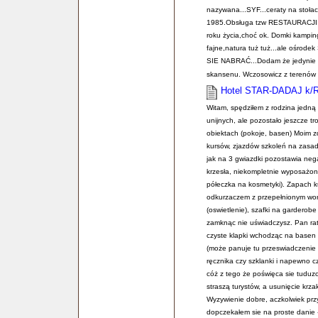
nazywana...SYF...ceraty na stoła
1985.Obsługa tzw RESTAURACJI :)..
roku życia,choć ok. Domki kamping
fajne,natura tuż tuż...ale ośro
SIE NABRAĆ...Dodam że jedynie fa
skansenu. Wczosowicz z terenów
Hotel STAR-DADAJ k/
Witam, spędziłem z rodzina jedną
unijnych, ale pozostało jeszcze t
obiektach (pokoje, basen) Moim 
kursów, zjazdów szkoleń na zasadzi
jak na 3 gwiazdki pozostawia neg
krzesła, niekompletnie wyposażon
półeczka na kosmetyki). Zapach k
odkurzaczem z przepełnionym work
(oswietlenie), szafki na gardero
zamknąc nie uświadczysz. Pan ra
czyste klapki wchodząc na basen -
(może panuje tu przeswiadczenie 
ręcznika czy szklanki i napewno cz
cóż z tego że poświęca sie tuduz
straszą turystów, a usunięcie krza
Wyzywienie dobre, aczkolwiek przy
dopczekałem sie na proste danie -