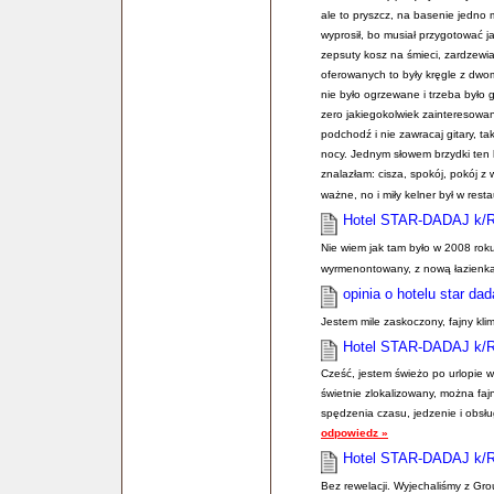
ale to pryszcz, na basenie jedno 
wyprosił, bo musiał przygotować ja
zepsuty kosz na śmieci, zardzewi
oferowanych to były kręgle z dwoma
nie było ogrzewane i trzeba było
zero jakiegokolwiek zainteresowani
podchodź i nie zawracaj gitary, t
nocy. Jednym słowem brzydki ten h
znalazłam: cisza, spokój, pokój z
ważne, no i miły kelner był w resta
Hotel STAR-DADAJ k/
Nie wiem jak tam było w 2008 roku
wyrmenontowany, z nową łazienką,
opinia o hotelu star dad
Jestem mile zaskoczony, fajny kli
Hotel STAR-DADAJ k/
Cześć, jestem świeżo po urlopie 
świetnie zlokalizowany, można fajn
spędzenia czasu, jedzenie i obsłu
odpowiedz »
Hotel STAR-DADAJ k/
Bez rewelacji. Wyjechaliśmy z Grou