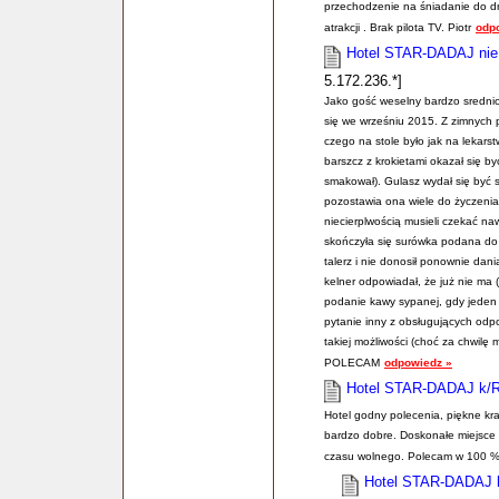
przechodzenie na śniadanie do d
atrakcji . Brak pilota TV. Piotr
odp
Hotel STAR-DADAJ nie
5.172.236.*]
Jako gość weselny bardzo sredni
się we wrześniu 2015. Z zimnych 
czego na stole było jak na lekarst
barszcz z krokietami okazał się b
smakował). Gulasz wydał się być st
pozostawia ona wiele do życzenia.
niecierplwością musieli czekać n
skończyła się surówka podana do 
talerz i nie donosił ponownie dan
kelner odpowiadał, że już nie ma
podanie kawy sypanej, gdy jeden 
pytanie inny z obsługujących odpo
takiej możliwości (choć za chwilę
POLECAM
odpowiedz »
Hotel STAR-DADAJ k/
Hotel godny polecenia, piękne kra
bardzo dobre. Doskonałe miejsce d
czasu wolnego. Polecam w 100 %
Hotel STAR-DADAJ k