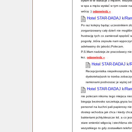
byłam w te wakacje z mężem. Wszystk
w spa a męża wysłać w tym czasie na 
wrócę :)
odpowiedz »
Hotel STAR-DADAJ k/Ra
Po raz kolejny będąc uczestnikiem z
zorganizowany cały dzień nie mogli
frustrację tych co zamierzali spędzić
pogodę ,która zepsuła nam wypoczyne
adekwatny do jakości.Polecam.
P.S.Mam nadzieje,że pracodawcy nie
łez.
odpowiedz »
Hotel STAR-DADAJ k/
Recepcjonistka niepełnosprytna fi
dyskoteka(szok to trzeba zobaczyć),
ramionami podnoszac je wyżej od
Hotel STAR-DADAJ k/Ra
nie polecam nikomu tego miejsca nies
biegaja beztrosko szczekaja,gryza l
personel na kuchni pali papierosy ni
dostep wchodza jak chca i kiedy chca 
bakteriami pchły,kleszcze itd. a co je
stare smierdzi wilgocią i stechlizna
wszystkiego to gdy zostawiłam telef