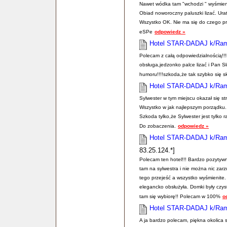
Nawet wódka tam "wchodzi " wyśmienic
Obiad noworoczny paluszki lizać. Ura
Wszystko OK. Nie ma się do czego 
eSPe
odpowiedz »
Hotel STAR-DADAJ k/Ra
Polecam z całą odpowiedzialnością!!!
obsługa,jedzonko palce lizać i Pan 
humoru!!!!szkoda,że tak szybko się sk
Hotel STAR-DADAJ k/Ra
Sylwester w tym miejscu okazał się st
Wszystko w jak najlepszym porządku.
Szkoda tylko,że Sylwester jest tylko r
Do zobaczenia.
odpowiedz »
Hotel STAR-DADAJ k/Ra
83.25.124.*]
Polecam ten hotel!!! Bardzo pozytywn
tam na sylwestra i nie można nic zarzu
tego przejeść a wszystko wyśmienite
elegancko obsłużyła. Domki były czy
tam się wybiorę!! Polecam w 100%
o
Hotel STAR-DADAJ k/Ra
A ja bardzo polecam, piękna okolica s