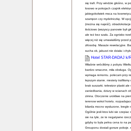
się trafi. Przy windzie głośno, w 
losowo w pokojach czajnik elektryc
jakiegokolwiek msca na kosmetyc
szampon czy mydelniczkę. W opcji
(można się najeść), obiadokolacj
ilościowo (wszyscy panowie byli gł
ale też bez szału. Za ognisko trzeb
więcej niż się umawialiśmy przed 
zł/osobę. Masaże rewelacyjne. Ba
sucha ok, jakuzzi nie działa i ch
Hotel STAR-DADAJ k/
Właśnie wróciliśmy z pobytu Wie
bardzo smaczne, miła obsługa. Og
wymaga remontu. polecam przy rez
lepszym stanie. niestety trafilismy
brak suszarki. telewizor plaski a
zaniedbania, dziury w scianach 
zimna. Otoczenie urokliwe na pier
terenow wokol hotelu. rozpadajace 
bilarda mocno wysluzone, kregle ra
Ogólnie jesli ktos lubi sie czepi
sie na tyle, ze te negatywne rzec
gdyby to byla pelna cena to na pe
Grouponu dostali gorsze pokoje. 