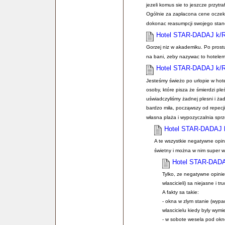
jezeli komus sie to jeszcze przytra
Ogólnie za zapłacona cene oczek
dokonac reasumpcji swojego stan
Hotel STAR-DADAJ k/
Gorzej niz w akademiku. Po prostu 
na bani, zeby nazywac to hotelem
Hotel STAR-DADAJ k/
Jesteśmy świeżo po urlopie w hote
osoby, które pisza że śmierdzi ple
uświadczyliśmy żadnej plesni i ż
bardzo miła, począwszy od repecji
własna plaża i wypozyczalnia sp
Hotel STAR-DADAJ
A te wszystkie negatywne opin
świetny i można w nim super w
Hotel STAR-DAD
Tylko, ze negatywne opinie 
wlascicieli) sa niejasne i tr
A fakty sa takie:
- okna w zlym stanie (wypa
wlascicielu kiedy byly wym
- w sobote wesela pod okn