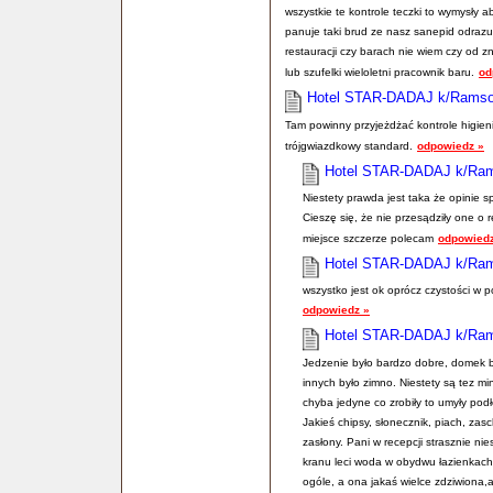
wszystkie te kontrole teczki to wymysły 
panuje taki brud ze nasz sanepid odrazu 
restauracji czy barach nie wiem czy od z
lub szufelki wieloletni pracownik baru.
od
Hotel STAR-DADAJ k/Rams
Tam powinny przyjeżdżać kontrole higieni
trójgwiazdkowy standard.
odpowiedz »
Hotel STAR-DADAJ k/Ra
Niestety prawda jest taka że opinie sp
Cieszę się, że nie przesądziły one o 
miejsce szczerze polecam
odpowiedz
Hotel STAR-DADAJ k/Ra
wszystko jest ok oprócz czystości w 
odpowiedz »
Hotel STAR-DADAJ k/Ra
Jedzenie było bardzo dobre, domek by
innych było zimno. Niestety są tez m
chyba jedyne co zrobiły to umyły podł
Jakieś chipsy, słonecznik, piach, za
zasłony. Pani w recepcji strasznie ni
kranu leci woda w obydwu łazienkach, 
ogóle, a ona jakaś wielce zdziwiona,a