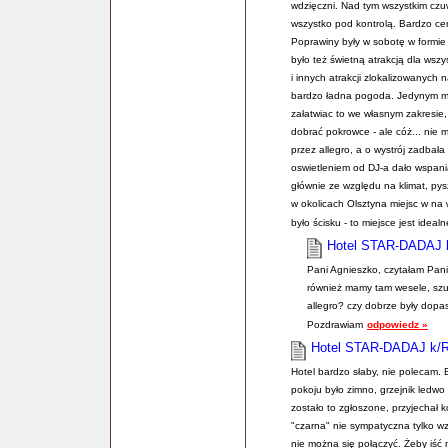
wdzięczni. Nad tym wszystkim czuw
wszystko pod kontrolą. Bardzo ce
Poprawiny były w sobotę w formie
było też świetną atrakcją dla wsz
i innych atrakcji zlokalizowanych 
bardzo ładna pogoda. Jedynym minu
załatwiac to we własnym zakresie,
dobrać pokrowce - ale cóż... nie
przez allegro, a o wystrój zadbała 
oswietleniem od DJ-a dało wspani
głównie ze względu na klimat, p
w okolicach Olsztyna miejsc w na
było ścisku - to miejsce jest idea
Hotel STAR-DADAJ
Pani Agnieszko, czytałam Pani
również mamy tam wesele, sz
allegro? czy dobrze były dop
Pozdrawiam
odpowiedz »
Hotel STAR-DADAJ k/
Hotel bardzo słaby, nie polecam.
pokoju było zimno, grzejnik ledwo
zostało to zgłoszone, przyjechał k
"czarna" nie sympatyczna tylko wzr
nie można się połączyć. Żeby iść 