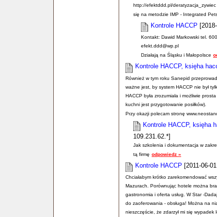
http://efektddd.pl/deratyzacja_zywiec 
się na metodzie IMP - Integrated Pe
Kontrole HACCP
[2018-
Kontakt: Dawid Markowski tel. 60
efekt.ddd@wp.pl
Działają na Śląsku i Małopolsce
o
Kontrole HACCP, księha hacc
Również w tym roku Sanepid przeprowadza
ważne jest, by system HACCP nie był tylk
HACCP była zrozumiała i możliwie prost
kuchni jest przygotowanie posiłków).
Przy okazji polecam stronę www.neostan
Kontrole HACCP, księha h
109.231.62.*]
Jak szkolenia i dokumentacja w zakr
tą firmę
odpowiedz »
Kontrole HACCP
[2011-06-01
Chciałabym krótko zarekomendować wsz
Mazurach. Porównując hotele można brać
gastronomia i oferta usług. W Star -Dada
do zaoferowania - obsługa! Można na nią 
nieszczęście, że zdarzył mi się wypadek 