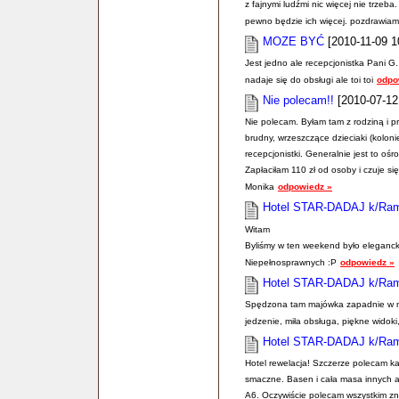
z fajnymi ludźmi nic więcej nie trzeb
pewno będzie ich więcej. pozdrawiam 
MOZE BYĆ
[2010-11-09 1
Jest jedno ale recepcjonistka Pani G
nadaje się do obsługi ale toi toi
odpo
Nie polecam!!
[2010-07-12 
Nie polecam. Byłam tam z rodziną i pr
brudny, wrzeszczące dzieciaki (koloni
recepcjonistki. Generalnie jest to ośr
Zapłaciłam 110 zł od osoby i czuje si
Monika
odpowiedz »
Hotel STAR-DADAJ k/Ra
Witam
Byliśmy w ten weekend było eleganc
Niepełnosprawnych :P
odpowiedz »
Hotel STAR-DADAJ k/Ra
Spędzona tam majówka zapadnie w mo
jedzenie, miła obsługa, piękne widoki,
Hotel STAR-DADAJ k/Ra
Hotel rewelacja! Szczerze polecam k
smaczne. Basen i cała masa innych at
A6. Oczywiście polecam wszystkim znaj