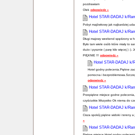
pozdrawiam
Olek
odpowiedz »
Hotel STAR-DADAJ k/Ra
Pobyt majówkowy jak najbardziej uda
Hotel STAR-DADAJ k/Ra
Długi majowy weekend spędzony w hot
Było tam wiele osób które miały to 
dużo i pysznie ( parę kilo więcej ) :)
PIĘKNIE !!!
odpowiedz »
Hotel STAR-DADAJ k/
Hotel godny polecenia.Piękne zac
pomocna i bezproblemowa.Szczegó
odpowiedz »
Hotel STAR-DADAJ k/Ra
Przepiękne miejsce godne polecenia, 
czyściutkie.Wszystko Ok niema do c
Hotel STAR-DADAJ k/Ra
Cisza spokój piękne widoki i tereny a
»
Hotel STAR-DADAJ k/Ra
Piękne miejsce Hotel godny polecenia