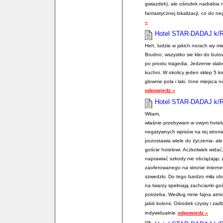
gwiazdek), ale ośrodek nadrabia 
fantastycznej lokalizacji. co do n
»
Hotel STAR-DADAJ k/
Heh, ludzie w jakich norach wy m
Brudno, wszystko sie klei do butow,
po prostu tragedia. Jedzenie slab
kuchni. W okolicy jeden sklep 5 km
glownie pola i laki. Inne miejsca
odpowiedz »
Hotel STAR-DADAJ k/
Witam,
właśnie przebywam w owym hotel
negatywnych wpisów na tej stroni
pozostawia wiele do życzenia- ale
goście hotelowi. Aczkolwiek widać,
naprawiać szkody nie obciążając
zaoferowanego na stronie interne
szwedzki. Do tego bardzo miła ob
na twarzy spełniają zachcianki goś
potrzeba. Według mnie fajna atmo
jakiś kolonii. Ośrodek czysty i 
indywidualnie
odpowiedz »