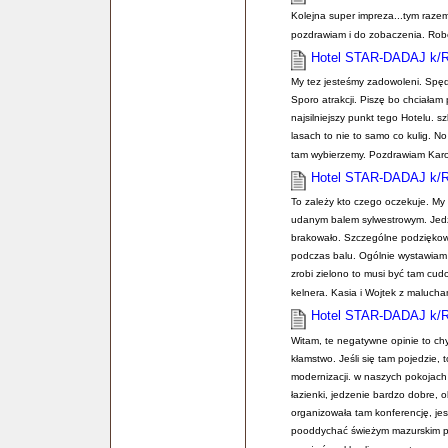
Kolejna super impreza...tym razem
pozdrawiam i do zobaczenia. Robe
Hotel STAR-DADAJ k/
My tez jesteśmy zadowoleni. Spędz
Sporo atrakcji. Piszę bo chciała
najsilniejszy punkt tego Hotelu. s
lasach to nie to samo co kulig. 
tam wybierzemy. Pozdrawiam Karo
Hotel STAR-DADAJ k/
To zależy kto czego oczekuje. My
udanym balem sylwestrowym. Jedze
brakowało. Szczególne podziękowa
podczas balu. Ogólnie wystawiam 
zrobi zielono to musi być tam cu
kelnera. Kasia i Wojtek z malucha
Hotel STAR-DADAJ k/
Witam, te negatywne opinie to ch
kłamstwo. Jeśli się tam pojedzie, t
modernizacji. w naszych pokojach
łazienki, jedzenie bardzo dobre, 
organizowała tam konferencję, jes
pooddychać świeżym mazurskim po