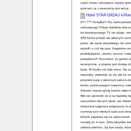
część hotelu odnowiona, bardzo ładna h
polecam i ja z pewnością tam wrócę.
Hotel STAR-DADAJ k/Ra
3*** ??? Pomyłka!!! Kto zadecydował
zobowiązują! Pokoje (mieliśmy dwa po
do kineskopowego TV nie działa, okno
SPA trzeba przejść we własnych ciuc
panie, ale same wszystkiego nie zro
wszedł i o coś się pyta. Kręgielnia ni
poobtłukiwane, ciemno, ponuro i mało
praktykanci!!! Rozumiem, że gdzieś 
teoretycznie, a dopiero jest dostęp d
kartę. W środku nie było menu. Na raz
mazurska, stwierdził, że nie wie bo o
przyniósł zupę z włożonym palcem do 
koniec podał paragon zawyżony, nalicza
Szkoda! zepsuł opinię bardzo miłym k
Nikt nie uprzedził, że w tą majówkę b
szacunkiem dla tych służb, ale młodz
restauracji najgorsze wulgaryzmy to j
rozmowy tych młodych ludzi pod oknam
których zaprasza się na odpoczynek,
muzyką do 4 rano. Żeby wszystko było 
odbiera telefonu. Są tam osoby, które