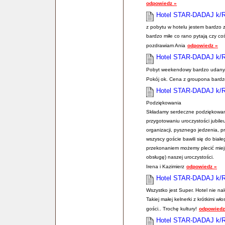
odpowiedz »
Hotel STAR-DADAJ k/
z pobytu w hotelu jestem bardzo 
bardzo miłe co rano pytają czy 
pozdrawiam Ania
odpowiedz »
Hotel STAR-DADAJ k/
Pobyt weekendowy bardzo udany. M
Pokój ok. Cena z groupona bardz
Hotel STAR-DADAJ k/
Podziękowania
Składamy serdeczne podziękowani
przygotowaniu uroczystości jubil
organizacji, pysznego jedzenia, pr
wszyscy goście bawili się do biał
przekonaniem możemy plecić miejs
obsługę) naszej uroczystości.
Irena i Kazimierz
odpowiedz »
Hotel STAR-DADAJ k/
Wszystko jest Super. Hotel nie nal
Takiej małej kelnerki z krótkimi w
gości.. Trochę kultury!
odpowiedz
Hotel STAR-DADAJ k/