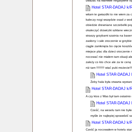
uważać na kłamliwe negatywne op
Hotel STAR-DADAJ k/
witam te gwiazdki to nie wiem za 
kaleczy nogi wszędzie osad z wod
obiedzie drewniane szczebelki po
okaleczyć drzwiczki szklane wieczn
straszy grzybami szatnia na base
zasłony i całe otoczenie w grzybi
ciągle zamknięta bo cięcie kosztów
miejsce plac dla dzieci otoczenie
nocować nie miałem tam okazji ale
zależy co kto chce ale za te cenę s
niż tam !!!!!!!!! wiać puki możecie!!!
Hotel STAR-DADAJ
Żeby hala była otwarta wystarc
Hotel STAR-DADAJ k/
A czy ktos z Was był tam ostatnio
Hotel STAR-DADAJ
Cześć, na weselu tam nie byłe
myśle że najlepiej sprawdzić 
Hotel STAR-DADAJ k/
Cześć ja nocowałem w hotelu star 