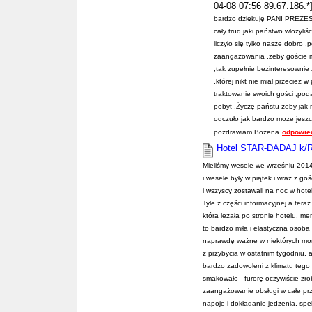
04-08 07:56 89.67.186.*
bardzo dziękuję PANI PREZES
cały trud jaki państwo włożyli
liczyło się tylko nasze dobro 
zaangażowania ,żeby goście mi
,tak zupełnie bezinteresownie
,której nikt nie miał przecież 
traktowanie swoich gości ,po
pobyt .Życzę państu żeby jak n
odczuło jak bardzo może jeszcz
pozdrawiam Bożena
odpowie
Hotel STAR-DADAJ k/
Mieliśmy wesele we wrześniu 2014
i wesele były w piątek i wraz z go
i wszyscy zostawali na noc w hote
Tyle z części informacyjnej a tera
która leżała po stronie hotelu, me
to bardzo miła i elastyczna osoba
naprawdę ważne w niektórych mom
z przybycia w ostatnim tygodniu, 
bardzo zadowoleni z klimatu tego 
smakowało - furorę oczywiście zrob
zaangażowanie obsługi w całe prz
napoje i dokładanie jedzenia, spe