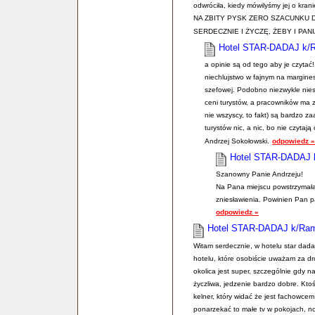
odwróciła, kiedy mówilyśmy jej o 
NA ZBITY PYSK ZERO SZACUNKU
SERDECZNIE I ŻYCZĘ, ŻEBY I PAN
Hotel STAR-DADAJ k/
a opinie są od tego aby je czytać
niechlujstwo w fajnym na margines
szefowej. Podobno niezwykle nies
ceni turystów, a pracowników ma za
nie wszyscy, to fakt) są bardzo z
turystów nic, a nic, bo nie czytają o
Andrzej Sokołowski.
odpowiedz »
Hotel STAR-DADAJ
Szanowny Panie Andrzeju!
Na Pana miejscu powstrzymałab
zniesławienia. Powinien Pan p
odpowiedz »
Hotel STAR-DADAJ k/Ra
Witam serdecznie, w hotelu star dad
hotelu, które osobiście uważam za dro
okolica jest super, szczególnie gdy 
życzliwa, jedzenie bardzo dobre. Ktoś
kelner, który widać że jest fachowc
ponarzekać to małe tv w pokojach, no 