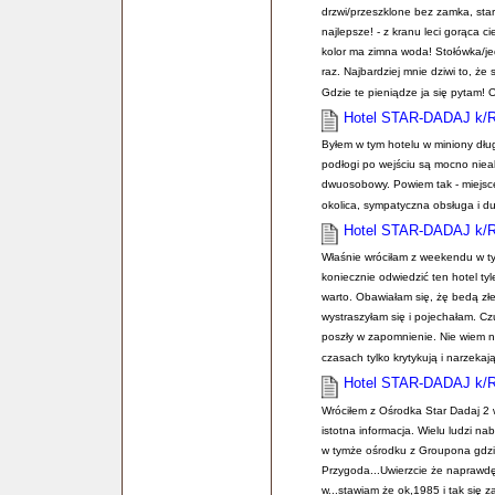
drzwi/przeszklone bez zamka, star
najlepsze! - z kranu leci gorąca c
kolor ma zimna woda! Stołówka/jed
raz. Najbardziej mnie dziwi to, ż
Gdzie te pieniądze ja się pytam! 
Hotel STAR-DADAJ k/
Byłem w tym hotelu w miniony dłu
podłogi po wejściu są mocno niea
dwuosobowy. Powiem tak - miejsce
okolica, sympatyczna obsługa i d
Hotel STAR-DADAJ k/
Właśnie wróciłam z weekendu w ty
koniecznie odwiedzić ten hotel t
warto. Obawiałam się, żę bedą złe 
wystraszyłam się i pojechałam. Cz
poszły w zapomnienie. Nie wiem na
czasach tylko krytykują i narzekaj
Hotel STAR-DADAJ k/
Wróciłem z Ośrodka Star Dadaj 2 
istotna informacja. Wielu ludzi n
w tymże ośrodku z Groupona gdzie
Przygoda...Uwierzcie że napraw
w...stawiam że ok,1985 i tak się 