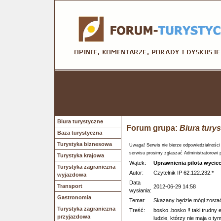
Biura turystyczne
Forum grupa:
Biura tury
Baza turystyczna
Turystyka biznesowa
Uwaga! Serwis nie bierze odpowiedzialności
serwisu prosimy zgłaszać Administratorowi 
Turystyka krajowa
Wątek:
Uprawnienia pilota wyciec
Turystyka zagraniczna
Autor:
Czytelnik IP 62.122.232.*
wyjazdowa
Data
Transport
2012-06-29 14:58
wysłania:
Gastronomia
Temat:
Skazany będzie mógł zostać
Turystyka zagraniczna
Treść:
bosko..bosko !! taki trudny 
przyjazdowa
ludzie, którzy nie maja o tym