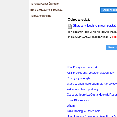
Turystyka na świecie
Inne związane z branżą
Odpowiedz
Temat dowolny
Odpowiedzi:
Skazany będzie mógł zostać
Ten egzamin i tak Ci nic nie dal.Nie nadaj
chcial.ODPADASZ.Pracodawca.B.P.
odp
Powró
I Bal Przyjaciół Turystyki
KST przełożony, Voyager przesunięty!
Pracujacy w Anglii
praca w angli- sukcesem dla kierowcó
zakładanie biura podróży
Canarias-biuro La Costa Hotels& Resor
Koral Blue Airlines
Witam.
Tanie noclegi w Barcelonie
Unity Line wyróżnione tytułem Firma D