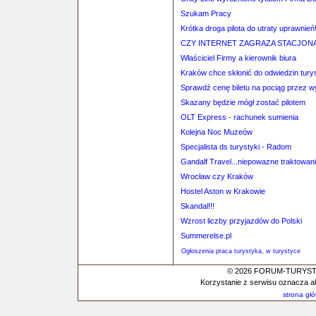
Szukam Pracy
Krótka droga pilota do utraty uprawnień
CZY INTERNET ZAGRAZA STACJO
Właściciel Firmy a kierownik biura
Kraków chce skłonić do odwiedzin tury
Sprawdź cenę biletu na pociąg przez 
Skazany będzie mógł zostać pilotem
OLT Express - rachunek sumienia
Kolejna Noc Muzeów
Specjalista ds turystyki - Radom
Gandalf Travel...niepowazne traktowanie
Wrocław czy Kraków
Hostel Aston w Krakowie
Skandal!!!
Wzrost liczby przyjazdów do Polski
Summerelse.pl
Ogłoszenia praca turystyka, w turystyce
© 2026 FORUM-TURYSTYC
Korzystanie z serwisu oznacza a
strona gł