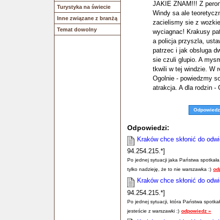
JAKIE ZNAM!!! Z peron
Turystyka na świecie
Windy sa ale teoretyczni
Inne związane z branżą
zacielismy sie z wozkie
Temat dowolny
wyciagnac! Krakusy patr
a policja przyszla, ust
patrzec i jak obsluga dw
sie czuli glupio. A my
tkwili w tej windzie. W 
Ogolnie - powiedzmy s
atrakcja. A dla rodzin
Odpowiedz
Odpowiedzi:
Kraków chce skłonić do odwi
94.254.215.*]
Po jednej sytuacji jaka Państwa spotkał
tylko nadzieję, że to nie warszawka :)
od
Kraków chce skłonić do odwi
94.254.215.*]
Po jednej sytuacji, która Państwa spotk
jesteście z warszawki :)
odpowiedz »