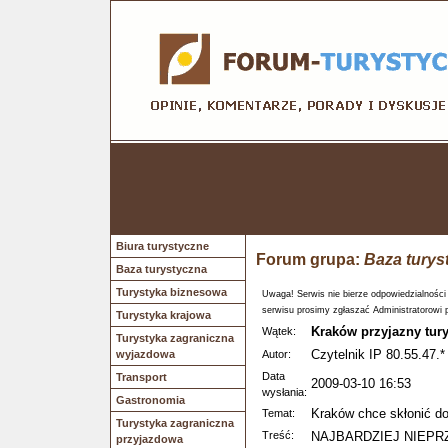
Biura turystyczne
Forum grupa:
Baza turys
Baza turystyczna
Turystyka biznesowa
Uwaga! Serwis nie bierze odpowiedzialności
serwisu prosimy zgłaszać Administratorowi 
Turystyka krajowa
Kraków przyjazny tur
Wątek:
Turystyka zagraniczna
Czytelnik IP 80.55.47.*
wyjazdowa
Autor:
Data
Transport
2009-03-10 16:53
wysłania:
Gastronomia
Kraków chce skłonić do
Temat:
Turystyka zagraniczna
Treść:
NAJBARDZIEJ NIEPR
przyjazdowa