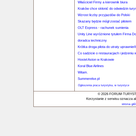
Właściciel Firmy a kierownik biura
Kraków chce skłonić do odwiedzin tury
Wzrost liczby przyjazdów do Polski
Skazany będzie mógł zostać pilotem
OLT Express - rachunek sumienia
Unity Line wyróżnione tytułem Firma D
doradca techniczny
Krótka droga pilota do utraty uprawnień
Co sadzicie o restauracjach i jedzeni
Hostel Aston w Krakowie
Koral Blue Airlines
Witam.
Summerelse.pl
Ogłoszenia praca turystyka, w turystyce
© 2026 FORUM-TURYSTYC
Korzystanie z serwisu oznacza a
strona gł