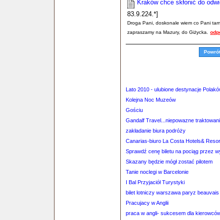
Kraków chce skłonić do odwi
83.9.224.*]
Droga Pani, doskonale wiem co Pani tam 
zapraszamy na Mazury, do Giżycka.
odp
Powró
Lato 2010 - ulubione destynacje Polak
Kolejna Noc Muzeów
Gościu
Gandalf Travel...niepowazne traktowanie
zakładanie biura podróży
Canarias-biuro La Costa Hotels& Resor
Sprawdź cenę biletu na pociąg przez 
Skazany będzie mógł zostać pilotem
Tanie noclegi w Barcelonie
I Bal Przyjaciół Turystyki
bilet lotniczy warszawa paryz beauvais 
Pracujacy w Anglii
praca w angli- sukcesem dla kierowcó